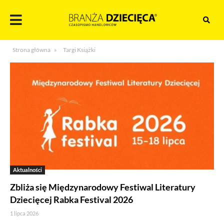
Skocz
do
treści
Branża
Strona główna
»
Targi Książki
dziecięca
Aktualności
Zbliża się Międzynarodowy Festiwal Literatury
Dziecięcej Rabka Festival 2026
1 lipca 2026