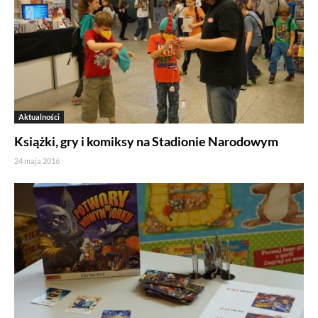
Aktualności
Książki, gry i komiksy na Stadionie Narodowym
24 maja 2016
Jeżeli tutaj zaglądasz, to znak, że cenisz swoją prywatność.
Wychodząc naprzeciw Twoim oczekiwaniom, na tej stronie został
wdrożony mechanizm, który pozwala Ci kontrolować
wykorzystywanie plików cookies oraz innych technologii
śledzących.