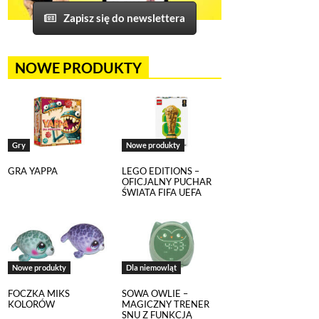
Zapisz się do newslettera
NOWE PRODUKTY
Gry
Nowe produkty
GRA YAPPA
LEGO EDITIONS –
OFICJALNY PUCHAR
ŚWIATA FIFA UEFA
Nowe produkty
Dla niemowląt
FOCZKA MIKS
SOWA OWLIE –
KOLORÓW
MAGICZNY TRENER
SNU Z FUNKCJĄ