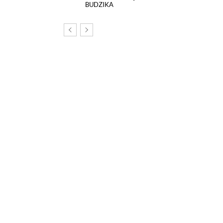
BUDZIKA
om, na tej stronie został
echnologii śledzących.
poszczególnych funkcji strony
nych szczegółowo
k.