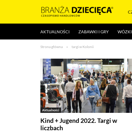
Skocz
do
C
treści
Branża
AKTUALNOŚCI
ZABAWKI I GRY
WÓZKI 
dziecięca
Strona główna
»
targi w Kolonii
Aktualności
Kind + Jugend 2022. Targi w
liczbach