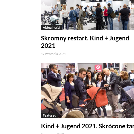
Aktualności
Skromny restart. Kind + Jugend
2021
17 września 2021
Jeżeli tutaj zaglądasz, to znak,
wdrożony mechanizm, który pozwa
Pliki cookies własne wykorzystyw
a pliki cookies podmiotów trzec
Featured
w
polityce prywatności
.
Kind + Jugend 2021. Skrócone ta
Jeżeli chcesz zaakceptować wszyst