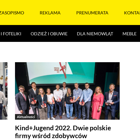
ZASOPISMO
REKLAMA
PRENUMERATA
KONTA
I FOTELIKI
ODZIEŻ I OBUWIE
DLA NIEMOWLĄT
MEBLE
Aktualności
Kind+Jugend 2022. Dwie polskie
firmy wśród zdobywców