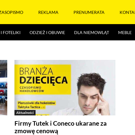
ZASOPISMO
REKLAMA
PRENUMERATA
KONTA
I FOTELIKI
ODZIEŻ I OBUWIE
DLA NIEMOWLĄT
MEBLE
Aktualności
Firmy Tutek i Coneco ukarane za
zmowę cenową