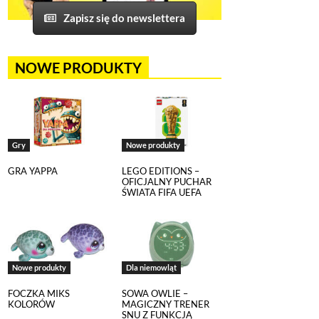
Zapisz się do newslettera
NOWE PRODUKTY
Gry
Nowe produkty
GRA YAPPA
LEGO EDITIONS –
OFICJALNY PUCHAR
ŚWIATA FIFA UEFA
om, na tej stronie został
echnologii śledzących.
poszczególnych funkcji strony
nych szczegółowo
Nowe produkty
Dla niemowląt
FOCZKA MIKS
SOWA OWLIE –
KOLORÓW
MAGICZNY TRENER
k.
SNU Z FUNKCJĄ