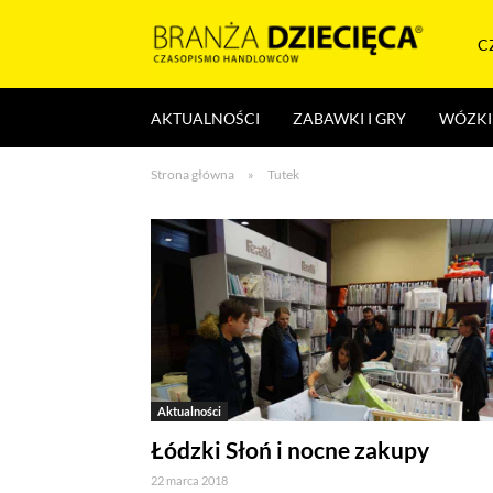
Skocz
do
C
treści
Branża
AKTUALNOŚCI
ZABAWKI I GRY
WÓZKI 
dziecięca
Strona główna
»
Tutek
Aktualności
Łódzki Słoń i nocne zakupy
22 marca 2018