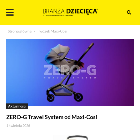
Skocz
do
treści
Branża
Strona główna
»
wózek Maxi-Cosi
dziecięca
Aktualności
ZERO-G Travel System od Maxi-Cosi
1 kwietnia 2026