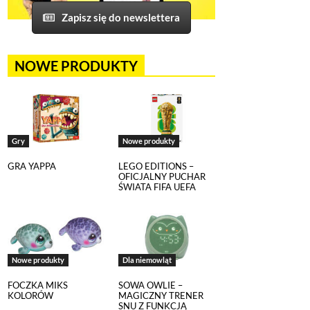
Zapisz się do newslettera
NOWE PRODUKTY
Gry
Nowe produkty
GRA YAPPA
LEGO EDITIONS –
OFICJALNY PUCHAR
ŚWIATA FIFA UEFA
om, na tej stronie został
echnologii śledzących.
poszczególnych funkcji strony
nych szczegółowo
Nowe produkty
Dla niemowląt
FOCZKA MIKS
SOWA OWLIE –
KOLORÓW
MAGICZNY TRENER
k.
SNU Z FUNKCJĄ