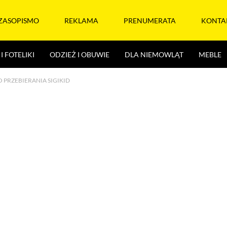
ZASOPISMO
REKLAMA
PRENUMERATA
KONTA
I FOTELIKI
ODZIEŻ I OBUWIE
DLA NIEMOWLĄT
MEBLE
PRZEBIERANIA SIGIKID