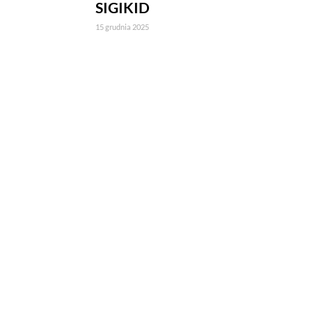
SIGIKID
15 grudnia 2025
Jeżeli tutaj zaglądasz, to znak,
wdrożony mechanizm, który pozwa
Pliki cookies własne wykorzystyw
a pliki cookies podmiotów trzec
w
polityce prywatności
.
Jeżeli chcesz zaakceptować wszyst