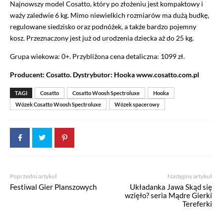
Najnowszy model Cosatto, który po złożeniu jest kompaktowy i
waży zaledwie 6 kg. Mimo niewielkich rozmiarów ma dużą budkę,
regulowane siedzisko oraz podnóżek, a także bardzo pojemny
kosz. Przeznaczony jest już od urodzenia dziecka aż do 25 kg.
Grupa wiekowa: 0+. Przybliżona cena detaliczna: 1099 zł.
Producent: Cosatto. Dystrybutor: Hooka www.cosatto.com.pl
TAGI
Cosatto
Cosatto Woosh Spectroluxe
Hooka
Wózek Cosatto Woosh Spectroluxe
Wózek spacerowy
Poprzedni artykuł
Następny artykuł
Festiwal Gier Planszowych
Układanka Jawa Skąd się
wzięło? seria Mądre Gierki
Tereferki