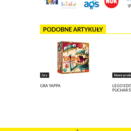
Jeżeli tutaj zaglądasz, to znak,
wdrożony mechanizm, który pozwa
Pliki cookies własne wykorzystyw
a pliki cookies podmiotów trzec
PODOBNE ARTYKUŁY
w
polityce prywatności
.
Jeżeli chcesz zaakceptować wszyst
Akceptuję wszystkie pliki cook
Gry
Nowe prod
Niezbędne pliki cookies
GRA YAPPA
LEGO EDI
PUCHAR Ś
Te pliki cookies pozostają zawsze ak
funkcjonują m.in. formularze na str
w plikach cookies własnych zapisywa
Narzędzia Google
Korzystamy z Google Analytics, czyli