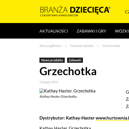
Skocz
do
C
treści
Branża
AKTUALNOŚCI
ZABAWKI I GRY
WÓZKI 
dziecięca
Strona główna
»
Nowe produkty
»
Grzechotka
Nowe produkty
Zabawki
Grzechotka
6 lutego 2015
G
Kathay Haster. Grzechotka
Z
Z
Dystrybutor: Kathay-Haster
www.hurtownia.k
Kathay Haster. Grzechotka