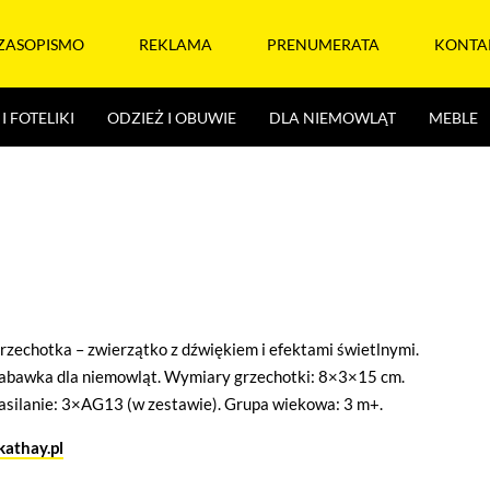
ZASOPISMO
REKLAMA
PRENUMERATA
KONTA
I FOTELIKI
ODZIEŻ I OBUWIE
DLA NIEMOWLĄT
MEBLE
rzechotka – zwierzątko z dźwiękiem i efektami świetlnymi.
abawka dla niemowląt. Wymiary grzechotki: 8×3×15 cm.
asilanie: 3×AG13 (w zestawie). Grupa wiekowa: 3 m+.
athay.pl