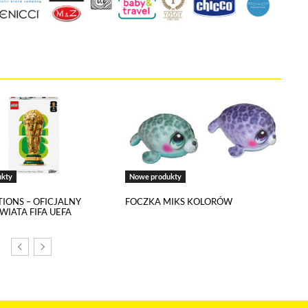
 że cenisz swoją prywatność. Wychodząc naprzeciw Twoim oczekiwani
la Ci kontrolować wykorzystywanie plików cookies oraz innych t
ane są na tej stronie w celu zapewnienia prawidłowego działania 
ich w celu korzystania z narzędzi zewnętrznych na zasadach opisa
kie stosowane przez tutaj pliki cookies, kliknij w poniższy przycis
ies
ukty
Nowe produkty
TIONS – OFICJALNY
FOCZKA MIKS KOLORÓW
WIATA FIFA UEFA
tywne i nie masz możliwości wyboru w tym zakresie. Są to pliki cookies,
onie oraz mechanizm logowania do konta użytkownika i utrzymywania ses
na jest informacja o dokonanych przez Ciebie ustawieniach plików cooki
 narzędzia pozwalającego na gromadzenie, przeglądanie i analizę statyst