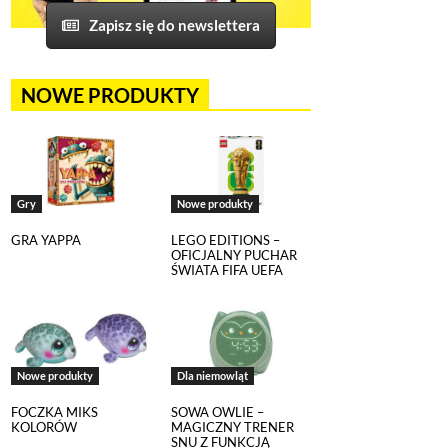
Zapisz się do newslettera
NOWE PRODUKTY
Gry
Nowe produkty
GRA YAPPA
LEGO EDITIONS –
OFICJALNY PUCHAR
ŚWIATA FIFA UEFA
Nowe produkty
Dla niemowląt
FOCZKA MIKS
SOWA OWLIE –
KOLORÓW
MAGICZNY TRENER
SNU Z FUNKCJĄ