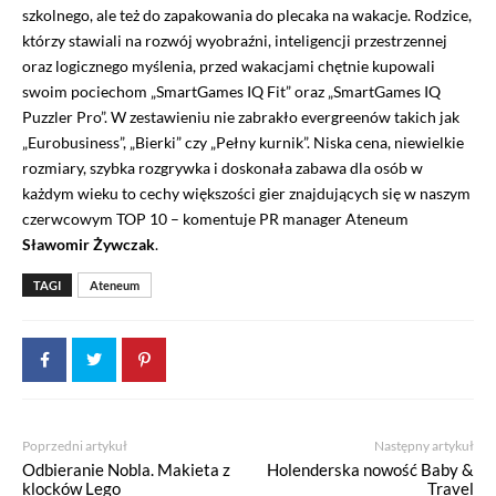
szkolnego, ale też do zapakowania do plecaka na wakacje. Rodzice,
którzy stawiali na rozwój wyobraźni, inteligencji przestrzennej
oraz logicznego myślenia, przed wakacjami chętnie kupowali
swoim pociechom „SmartGames IQ Fit” oraz „SmartGames IQ
Puzzler Pro”. W zestawieniu nie zabrakło evergreenów takich jak
„Eurobusiness”, „Bierki” czy „Pełny kurnik”. Niska cena, niewielkie
rozmiary, szybka rozgrywka i doskonała zabawa dla osób w
każdym wieku to cechy większości gier znajdujących się w naszym
czerwcowym TOP 10 – komentuje PR manager Ateneum
Sławomir Żywczak
.
TAGI
Ateneum
Poprzedni artykuł
Następny artykuł
Odbieranie Nobla. Makieta z
Holenderska nowość Baby &
klocków Lego
Travel