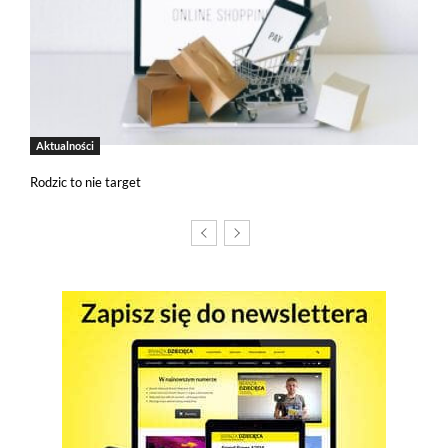
Jeżeli chcesz zaakceptować wszystkie stosowane przez tutaj pliki
cookies, kliknij w poniższy przycisk.
Akceptuję wszystkie pliki cookies
Aktualności
Niezbędne pliki cookies
Rodzic to nie target
Te pliki cookies pozostają zawsze aktywne i nie masz
możliwości wyboru w tym zakresie. Są to pliki cookies, dzięki
którym w sposób prawidłowy funkcjonują m.in. formularze
na stronie oraz mechanizm logowania do konta użytkownika
i utrzymywania sesji po zalogowaniu. Ponadto, w plikach
cookies własnych zapisywana jest informacja o dokonanych
przez Ciebie ustawieniach plików cookies.
Narzędzia Google
Korzystamy z Google Analytics, czyli narzędzia
pozwalającego na gromadzenie, przeglądanie i analizę
statystyk związanych z aktywnością użytkowników na naszej
stronie. Kod śledzący Google Analytics gromadzi informacje