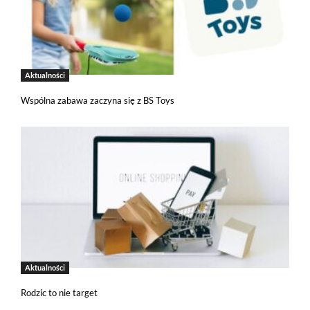
Aktualności
Wspólna zabawa zaczyna się z BS Toys
Jeżeli tutaj zaglądasz, to znak, że cenisz swoją prywatność.
Wychodząc naprzeciw Twoim oczekiwaniom, na tej stronie został
wdrożony mechanizm, który pozwala Ci kontrolować
wykorzystywanie plików cookies oraz innych technologii
śledzących.
Pliki cookies własne wykorzystywane są na tej stronie w celu
zapewnienia prawidłowego działania poszczególnych funkcji
strony a pliki cookies podmiotów trzecich w celu korzystania
z narzędzi zewnętrznych na zasadach opisanych szczegółowo
w
polityce prywatności
.
Jeżeli chcesz zaakceptować wszystkie stosowane przez tutaj pliki
cookies, kliknij w poniższy przycisk.
Aktualności
Rodzic to nie target
Akceptuję wszystkie pliki cookies