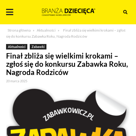
Skocz
do
treści
Branża
Strona główna
»
Aktualności
»
Finał zbliża się wielkimi krokami – zgłoś
dziecięca
się do konkursu Zabawka Roku, Nagroda Rodziców
Aktualności
Zabawki
Finał zbliża się wielkimi krokami –
zgłoś się do konkursu Zabawka Roku,
Nagroda Rodziców
20 marca 2025