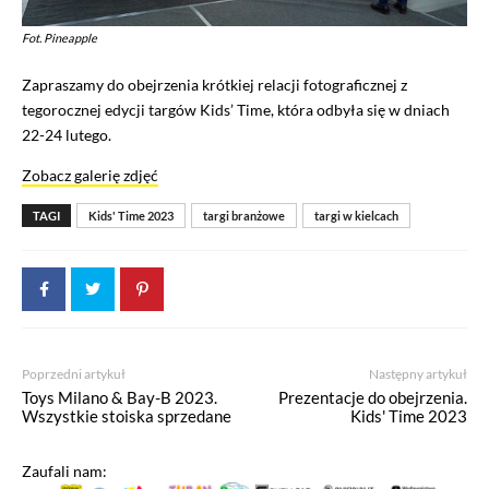
Fot. Pineapple
Zapraszamy do obejrzenia krótkiej relacji fotograficznej z
tegorocznej edycji targów Kids’ Time, która odbyła się w dniach
22-24 lutego.
Zobacz galerię zdjęć
TAGI
Kids' Time 2023
targi branżowe
targi w kielcach
Poprzedni artykuł
Następny artykuł
Toys Milano & Bay-B 2023.
Prezentacje do obejrzenia.
Wszystkie stoiska sprzedane
Kids' Time 2023
Zaufali nam: