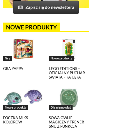
Zapisz się do newslettera
NOWE PRODUKTY
Gry
Nowe produkty
GRA YAPPA
LEGO EDITIONS –
OFICJALNY PUCHAR
ŚWIATA FIFA UEFA
Nowe produkty
Dla niemowląt
FOCZKA MIKS
SOWA OWLIE –
KOLORÓW
MAGICZNY TRENER
SNU Z FUNKCJĄ