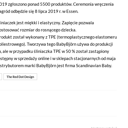
019 zgłoszono ponad 5500 produktów. Ceremonia wręczenia
agród odbędzie się 8 lipca 2019 r. w Essen.
liniaczek jest miękki i elastyczny. Zapięcie pozwala
ostosować rozmiar do rosnącego dziecka.
rodukt został wykonany z TPE (termoplastycznego elastomeru
oliestrowego). Tworzywa tego BabyBjörn używa do produkcji
 ale w przypadku śliniaczka TPE w 50 % został zastąpiony
stępny w sprzedaży online i w sklepach stacjonarnych od maja
 Dystrybutorem marki BabyBjörn jest firma Scandinavian Baby.
The Red Dot Design