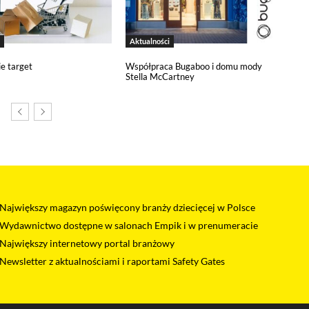
onie oraz mechanizm logowania do konta użytkownika i utrzymywania ses
na jest informacja o dokonanych przez Ciebie ustawieniach plików cooki
Aktualności
ie target
Współpraca Bugaboo i domu mody
Stella McCartney
 narzędzia pozwalającego na gromadzenie, przeglądanie i analizę statyst
 śledzący Google Analytics gromadzi informacje na temat Twojej aktywno
zy budowaniu Twojego profilu użytkownika. Ponadto, informacje z Goog
anii reklamowych prowadzonych z wykorzystaniem Google Ads. Jeżeli so
o zarządzania relacjami z klientami. Salesflare używa plików cookies, ab
Największy magazyn poświęcony branży dziecięcej w Polsce
stroną oraz z naszym zespołem sprzedaży. Dane te pomagają nam lepiej ro
oich potrzeb. Jeżeli sobie tego nie życzysz, możesz wyłączyć pliki cookies
Wydawnictwo dostępne w salonach Empik i w prenumeracie
Największy internetowy portal branżowy
e (YouTube, Vimeo)
Newsletter z aktualnościami i raportami Safety Gates
dia z serwisów YouTube i Vimeo. Odtwarzacze tych serwisów wykorzystu
 od ich dostawców. Dostawcy mogą uzyskiwać dostęp do informacji grom
dtwarzaczami, ale wtedy nie będziesz w stanie obejrzeć treści osadzonych