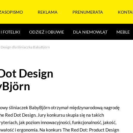
ZASOPISMO
REKLAMA
PRENUMERATA
KONTA
I FOTELIKI
ODZIEŻ I OBUWIE
DLA NIEMOWLĄT
MEBLE
Design dla śliniaczka BabyBjörn
Dot Design
yBjörn
owy śliniaczek BabyBjörn otrzymał międzynarodową nagrodę
he Red Dot Design. Jury konkursu skupia się na takich
ryteriach, jak poziom innowacyjności, funkcjonalność, jakość,
rwałość i ergonomia. Na konkurs The Red Dot: Product Design