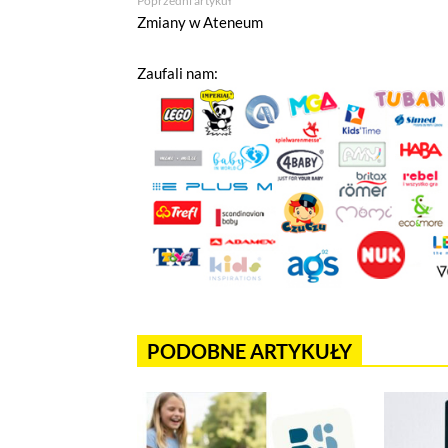
Poprzedni artykuł
Zmiany w Ateneum
Zaufali nam:
Jeżeli tutaj zaglądasz, to znak,
wdrożony mechanizm, który pozwa
Pliki cookies własne wykorzystyw
a pliki cookies podmiotów trzec
w
polityce prywatności
.
Jeżeli chcesz zaakceptować wszyst
Akceptuję wszystkie pliki cook
PODOBNE ARTYKUŁY
Niezbędne pliki cookies
Te pliki cookies pozostają zawsze ak