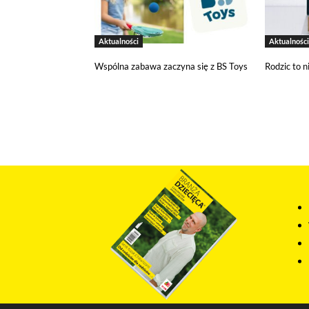
funkcjonują m.in. formularze na str
w plikach cookies własnych zapisywa
Aktualności
Aktualności
Narzędzia Google
Wspólna zabawa zaczyna się z BS Toys
Rodzic to n
Korzystamy z Google Analytics, czyli
użytkowników na naszej stronie. Kod
być przez Google wykorzystywane pr
wykorzystywane w ustawieniach kamp
wyłączyć narzędzia Google.
Salesflare
Korzystamy z Salesflare, narzędzia d
na temat Twojej interakcji z naszą 
i dostosowywać nasze działania do Tw
Odtwarzacze multimedialn
Na tej stronie osadzane są multime
działania pliki cookies pochodzące
wyłączyć pliki cookies związane z o