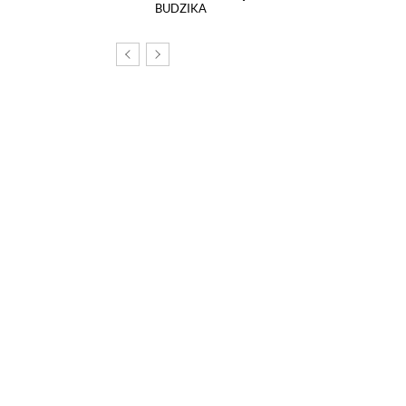
BUDZIKA
om, na tej stronie został
echnologii śledzących.
poszczególnych funkcji strony
nych szczegółowo
k.
 dzięki którym w sposób prawidłowy