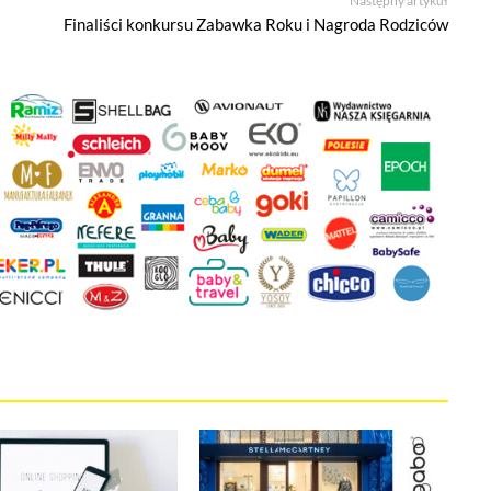
Następny artykuł
Finaliści konkursu Zabawka Roku i Nagroda Rodziców
 że cenisz swoją prywatność. Wychodząc naprzeciw Twoim oczekiwani
la Ci kontrolować wykorzystywanie plików cookies oraz innych t
ane są na tej stronie w celu zapewnienia prawidłowego działania 
ich w celu korzystania z narzędzi zewnętrznych na zasadach opisa
kie stosowane przez tutaj pliki cookies, kliknij w poniższy przycis
ies
tywne i nie masz możliwości wyboru w tym zakresie. Są to pliki cookies,