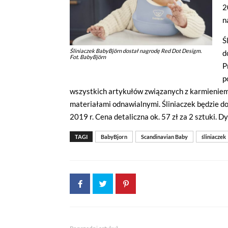
2
n
Ś
Śliniaczek BabyBjörn dostał nagrodę Red Dot Desigm.
d
Fot. BabyBjörn
P
p
wszystkich artykułów związanych z karmieniem,
materiałami odnawialnymi. Śliniaczek będzie do
2019 r. Cena detaliczna ok. 57 zł za 2 sztuki.
TAGI
BabyBjorn
Scandinavian Baby
śliniaczek