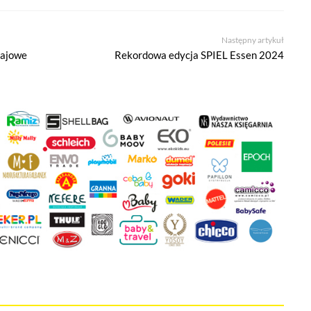
la Ci kontrolować wykorzystywanie plików cookies oraz innych t
ane są na tej stronie w celu zapewnienia prawidłowego działania 
Następny artykuł
ich w celu korzystania z narzędzi zewnętrznych na zasadach opisa
majowe
Rekordowa edycja SPIEL Essen 2024
kie stosowane przez tutaj pliki cookies, kliknij w poniższy przycis
ies
tywne i nie masz możliwości wyboru w tym zakresie. Są to pliki cookies,
onie oraz mechanizm logowania do konta użytkownika i utrzymywania ses
na jest informacja o dokonanych przez Ciebie ustawieniach plików cooki
 narzędzia pozwalającego na gromadzenie, przeglądanie i analizę statyst
 śledzący Google Analytics gromadzi informacje na temat Twojej aktywno