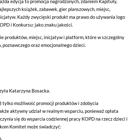
ażda edycja to promocja nagrodzonych, zdaniem Kapituły,
ajlepszych książek, zabawek, gier planszowych, miejsc,
nicjatyw. Każdy zwycięski produkt ma prawo do używania logo
OPD i Konkursu: jako znaku jakości.
e produktów, miejsc, inicjatyw i platform, które w szczególny
o, poznawczego oraz emocjonalnego dzieci.
czyła Katarzyna Bosacka.
ż tylko możliwość promocji produktów i zdobycia
akże aktywny udział w realnym wsparciu, ponieważ opłata
czynia się do wsparcia codziennej pracy KOPD na rzecz dzieci i
dkom Komitet może świadczyć:
,