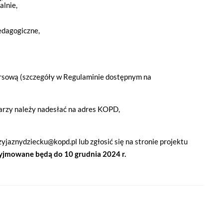
alnie,
edagogiczne,
kursową (szczegóły w Regulaminie dostępnym na
arzy należy nadesłać na adres KOPD,
yjaznydziecku@kopd.pl lub zgłosić się na stronie projektu
zyjmowane będą do 10 grudnia 2024 r.
 że cenisz swoją prywatność. Wychodząc naprzeciw Twoim oczekiwani