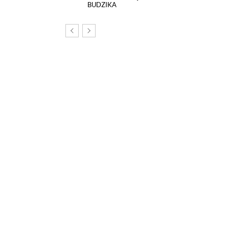
BUDZIKA
om, na tej stronie został