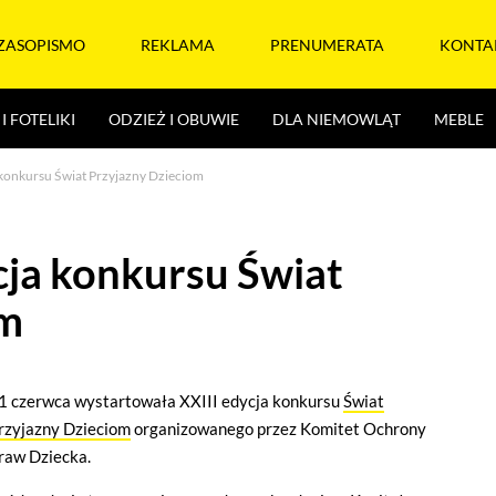
ZASOPISMO
REKLAMA
PRENUMERATA
KONTA
I FOTELIKI
ODZIEŻ I OBUWIE
DLA NIEMOWLĄT
MEBLE
 konkursu Świat Przyjazny Dzieciom
cja konkursu Świat
om
1 czerwca wystartowała XXIII edycja konkursu
Świat
rzyjazny Dzieciom
organizowanego przez Komitet Ochrony
raw Dziecka.