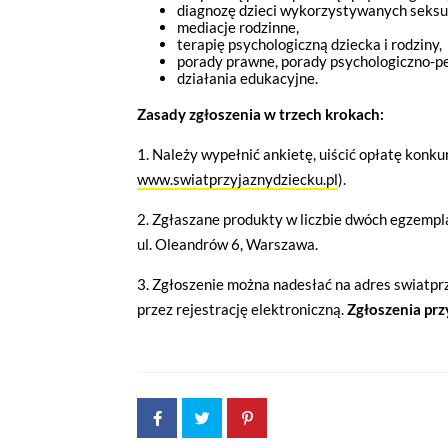
diagnozę dzieci wykorzystywanych seksu
mediacje rodzinne,
terapię psychologiczną dziecka i rodziny,
porady prawne, porady psychologiczno-p
działania edukacyjne.
Zasady zgłoszenia w trzech krokach:
1. Należy wypełnić ankietę, uiścić opłatę kon
www.swiatprzyjaznydziecku.pl
).
2. Zgłaszane produkty w liczbie dwóch egzempl
ul. Oleandrów 6, Warszawa.
3. Zgłoszenie można nadesłać na adres swiatprz
przez rejestrację elektroniczną.
Zgłoszenia pr
Jeżeli tutaj zaglądasz, to znak,