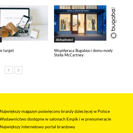
zy budowaniu Twojego profilu użytkownika. Ponadto, informacje z Goog
anii reklamowych prowadzonych z wykorzystaniem Google Ads. Jeżeli so
o zarządzania relacjami z klientami. Salesflare używa plików cookies, ab
Aktualności
stroną oraz z naszym zespołem sprzedaży. Dane te pomagają nam lepiej ro
oich potrzeb. Jeżeli sobie tego nie życzysz, możesz wyłączyć pliki cookies
ie target
Współpraca Bugaboo i domu mody
Stella McCartney
e (YouTube, Vimeo)
dia z serwisów YouTube i Vimeo. Odtwarzacze tych serwisów wykorzystu
 od ich dostawców. Dostawcy mogą uzyskiwać dostęp do informacji grom
dtwarzaczami, ale wtedy nie będziesz w stanie obejrzeć treści osadzonych
Największy magazyn poświęcony branży dziecięcej w Polsce
Wydawnictwo dostępne w salonach Empik i w prenumeracie
Największy internetowy portal branżowy