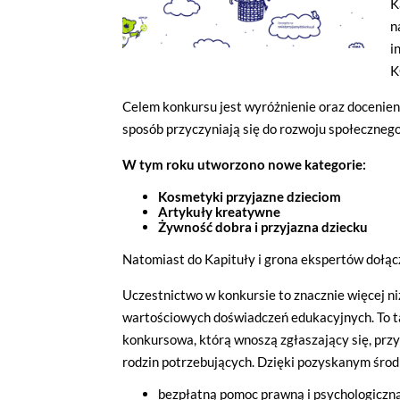
K
n
i
K
Celem konkursu jest wyróżnienie oraz docenieni
sposób przyczyniają się do rozwoju społeczneg
W tym roku utworzono nowe kategorie:
Kosmetyki przyjazne dzieciom
Artykuły kreatywne
Żywność dobra i przyjazna dziecku
Natomiast do Kapituły i grona ekspertów dołą
Uczestnictwo w konkursie to znacznie więcej ni
wartościowych doświadczeń edukacyjnych. To t
konkursowa, którą wnoszą zgłaszający się, przy
rodzin potrzebujących. Dzięki pozyskanym śro
bezpłatną pomoc prawną i psychologiczną