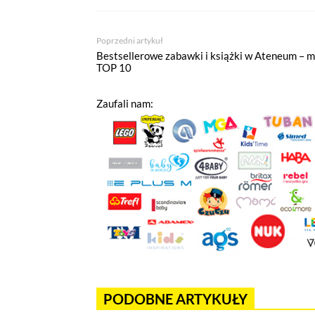
wdrożony mechanizm, który pozwa
Pliki cookies własne wykorzystyw
Poprzedni artykuł
a pliki cookies podmiotów trzec
Bestsellerowe zabawki i książki w Ateneum – 
w
polityce prywatności
.
TOP 10
Jeżeli chcesz zaakceptować wszyst
Zaufali nam:
Akceptuję wszystkie pliki cook
Niezbędne pliki cookies
Te pliki cookies pozostają zawsze ak
funkcjonują m.in. formularze na str
w plikach cookies własnych zapisywa
Narzędzia Google
Korzystamy z Google Analytics, czyli
PODOBNE ARTYKUŁY
użytkowników na naszej stronie. Kod