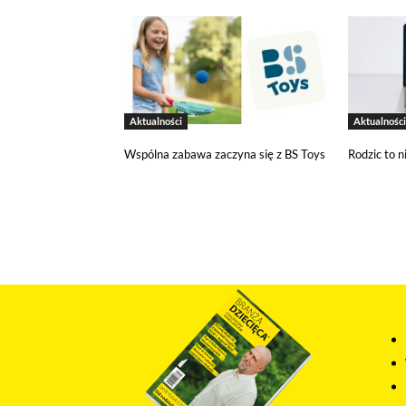
być przez Google wykorzystywane pr
wykorzystywane w ustawieniach kamp
wyłączyć narzędzia Google.
Salesflare
Korzystamy z Salesflare, narzędzia d
Aktualności
Aktualności
na temat Twojej interakcji z naszą 
i dostosowywać nasze działania do Tw
Wspólna zabawa zaczyna się z BS Toys
Rodzic to n
Odtwarzacze multimedialn
Na tej stronie osadzane są multime
działania pliki cookies pochodzące
wyłączyć pliki cookies związane z o