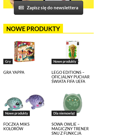
Zapisz się do newslettera
NOWE PRODUKTY
Gry
Nowe produkty
GRA YAPPA
LEGO EDITIONS –
OFICJALNY PUCHAR
ŚWIATA FIFA UEFA
Nowe produkty
Dla niemowląt
FOCZKA MIKS
SOWA OWLIE –
KOLORÓW
MAGICZNY TRENER
SNU Z FUNKCJĄ