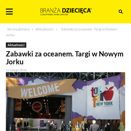
Skocz
do
treści
Branża
Strona główna
»
Aktualności
»
Zabawki za oceanem. Targi w Nowym
dziecięca
Jorku
Aktualności
Zabawki za oceanem. Targi w Nowym
Jorku
12 lutego 2018