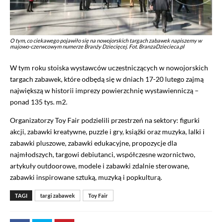
O tym, co ciekawego pojawiło się na nowojorskich targach zabawek napiszemy w
majowo-czerwcowym numerze Branży Dziecięcej. Fot. BranzaDziecieca.pl
W tym roku stoiska wystawców uczestniczących w nowojorskich
targach zabawek, które odbędą się w dniach 17-20 lutego zajmą
największą w historii imprezy powierzchnię wystawienniczą –
ponad 135 tys. m2.
Organizatorzy Toy Fair podzielili przestrzeń na sektory: figurki
akcji, zabawki kreatywne, puzzle i gry, książki oraz muzyka, lalki i
zabawki pluszowe, zabawki edukacyjne, propozycje dla
najmłodszych, targowi debiutanci, współczesne wzornictwo,
artykuły outdoorowe, modele i zabawki zdalnie sterowane,
zabawki inspirowane sztuką, muzyką i popkulturą.
TAGI
targi zabawek
Toy Fair