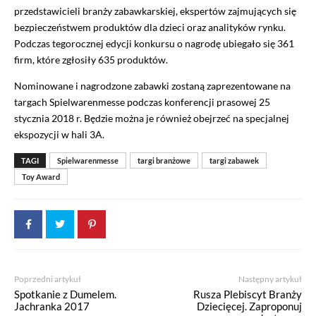
przedstawicieli branży zabawkarskiej, ekspertów zajmujących się
bezpieczeństwem produktów dla dzieci oraz analityków rynku.
Podczas tegorocznej edycji konkursu o nagrodę ubiegało się 361
firm, które zgłosiły 635 produktów.
Nominowane i nagrodzone zabawki zostaną zaprezentowane na
targach Spielwarenmesse podczas konferencji prasowej 25
stycznia 2018 r. Będzie można je również obejrzeć na specjalnej
ekspozycji w hali 3A.
TAGI
Spielwarenmesse
targi branżowe
targi zabawek
Toy Award
Poprzedni artykuł
Następny artykuł
Spotkanie z Dumelem.
Rusza Plebiscyt Branży
Jachranka 2017
Dziecięcej. Zaproponuj