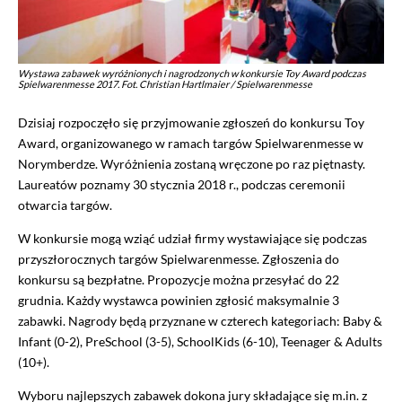
Wystawa zabawek wyróżnionych i nagrodzonych w konkursie Toy Award podczas
Spielwarenmesse 2017. Fot. Christian Hartlmaier / Spielwarenmesse
Dzisiaj rozpoczęło się przyjmowanie zgłoszeń do konkursu Toy
Award, organizowanego w ramach targów Spielwarenmesse w
Norymberdze. Wyróżnienia zostaną wręczone po raz piętnasty.
Laureatów poznamy 30 stycznia 2018 r., podczas ceremonii
otwarcia targów.
W konkursie mogą wziąć udział firmy wystawiające się podczas
przyszłorocznych targów Spielwarenmesse. Zgłoszenia do
konkursu są bezpłatne. Propozycje można przesyłać do 22
grudnia. Każdy wystawca powinien zgłosić maksymalnie 3
zabawki. Nagrody będą przyznane w czterech kategoriach: Baby &
Infant (0-2), PreSchool (3-5), SchoolKids (6-10), Teenager & Adults
(10+).
Wyboru najlepszych zabawek dokona jury składające się m.in. z