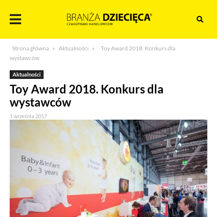
Skocz
do
treści
Branża
Strona główna
»
Aktualności
»
Toy Award 2018. Konkurs dla
dziecięca
wystawców
Aktualności
Toy Award 2018. Konkurs dla
wystawców
1 września 2017