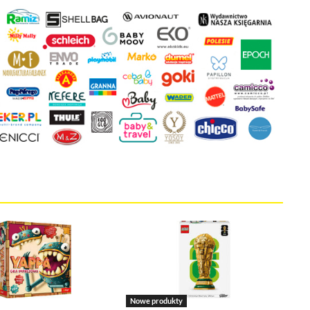
 że cenisz swoją prywatność. Wychodząc naprzeciw Twoim oczekiwani
la Ci kontrolować wykorzystywanie plików cookies oraz innych t
ane są na tej stronie w celu zapewnienia prawidłowego działania 
ich w celu korzystania z narzędzi zewnętrznych na zasadach opisa
kie stosowane przez tutaj pliki cookies, kliknij w poniższy przycis
ies
tywne i nie masz możliwości wyboru w tym zakresie. Są to pliki cookies,
onie oraz mechanizm logowania do konta użytkownika i utrzymywania ses
Nowe produkty
na jest informacja o dokonanych przez Ciebie ustawieniach plików cooki