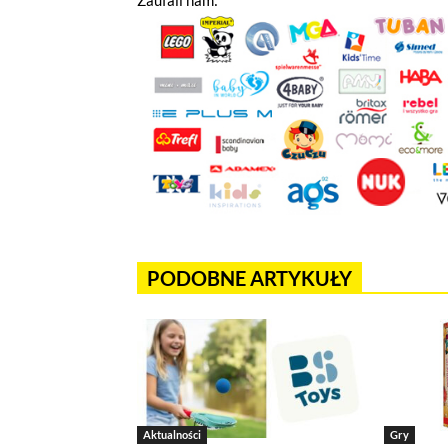
Zaufali nam:
Jeżeli tutaj zaglądasz, to znak,
wdrożony mechanizm, który pozwa
Pliki cookies własne wykorzystyw
a pliki cookies podmiotów trzec
w
polityce prywatności
.
Jeżeli chcesz zaakceptować wszyst
PODOBNE ARTYKUŁY
Akceptuję wszystkie pliki cook
Niezbędne pliki cookies
Te pliki cookies pozostają zawsze ak
funkcjonują m.in. formularze na str
Aktualności
Gry
w plikach cookies własnych zapisywa