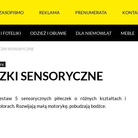
ZASOPISMO
REKLAMA
PRENUMERATA
KONTA
I FOTELIKI
ODZIEŻ I OBUWIE
DLA NIEMOWLĄT
MEBLE
CZKI SENSORYCZNE
gry
CZKI SENSORYCZNE
estaw 5 sensorycznych piłeczek o różnych kształtach i
olorach. Rozwijają małą motorykę, pobudzają bodźce.