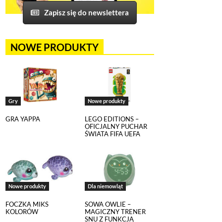
Zapisz się do newslettera
NOWE PRODUKTY
Gry
Nowe produkty
GRA YAPPA
LEGO EDITIONS –
OFICJALNY PUCHAR
ŚWIATA FIFA UEFA
Nowe produkty
Dla niemowląt
FOCZKA MIKS
SOWA OWLIE –
KOLORÓW
MAGICZNY TRENER
SNU Z FUNKCJĄ