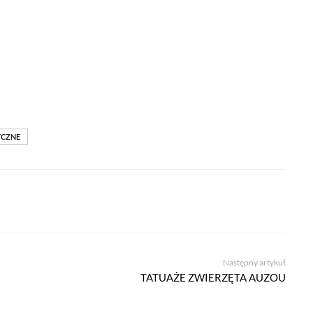
YCZNE
Następny artykuł
TATUAŻE ZWIERZĘTA AUZOU