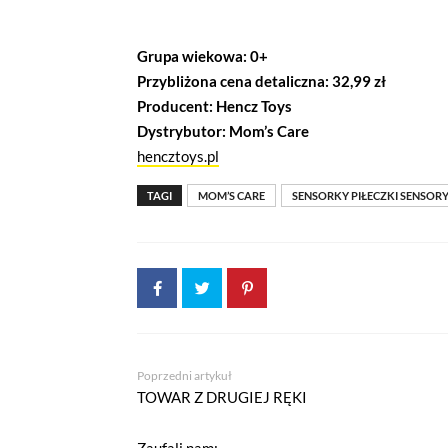
Grupa wiekowa: 0+
Przybliżona cena detaliczna: 32,99 zł
Producent: Hencz Toys
Dystrybutor: Mom’s Care
hencztoys.pl
TAGI
MOM’S CARE
SENSORKY PIŁECZKI SENSOR
Poprzedni artykuł
TOWAR Z DRUGIEJ RĘKI