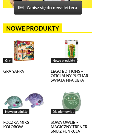
Zapisz się do newslettera
NOWE PRODUKTY
Gry
Nowe produkty
GRA YAPPA
LEGO EDITIONS –
OFICJALNY PUCHAR
ŚWIATA FIFA UEFA
Nowe produkty
Dla niemowląt
FOCZKA MIKS
SOWA OWLIE –
KOLORÓW
MAGICZNY TRENER
SNU Z FUNKCJĄ