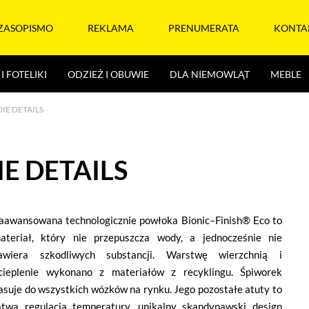
ZASOPISMO
REKLAMA
PRENUMERATA
KONTA
I FOTELIKI
ODZIEŻ I OBUWIE
DLA NIEMOWLĄT
MEBLE
IE DETAILS
E DETAILS
aawansowana technologicznie powłoka Bionic–Finish® Eco to
ateriał, który nie przepuszcza wody, a jednocześnie nie
awiera szkodliwych substancji. Warstwę wierzchnią i
cieplenie wykonano z materiałów z recyklingu. Śpiworek
asuje do wszystkich wózków na rynku. Jego pozostałe atuty to
atwa regulacja temperatury, unikalny skandynawski design