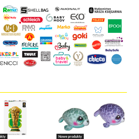
 że cenisz swoją prywatność. Wychodząc naprzeciw Twoim oczekiwani
la Ci kontrolować wykorzystywanie plików cookies oraz innych t
ane są na tej stronie w celu zapewnienia prawidłowego działania 
ich w celu korzystania z narzędzi zewnętrznych na zasadach opisa
kie stosowane przez tutaj pliki cookies, kliknij w poniższy przycis
ies
tywne i nie masz możliwości wyboru w tym zakresie. Są to pliki cookies,
onie oraz mechanizm logowania do konta użytkownika i utrzymywania ses
ukty
Nowe produkty
na jest informacja o dokonanych przez Ciebie ustawieniach plików cooki