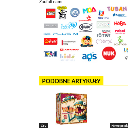
Zaufali nam:
Jeżeli tutaj zaglądasz, to znak,
wdrożony mechanizm, który pozwa
Pliki cookies własne wykorzystyw
a pliki cookies podmiotów trzec
w
polityce prywatności
.
Jeżeli chcesz zaakceptować wszyst
PODOBNE ARTYKUŁY
Akceptuję wszystkie pliki cook
Niezbędne pliki cookies
Te pliki cookies pozostają zawsze ak
funkcjonują m.in. formularze na str
Gry
Nowe prod
w plikach cookies własnych zapisywa