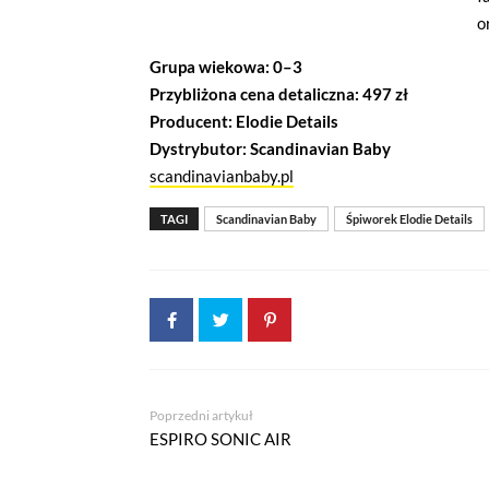
o
Grupa wiekowa: 0–3
Przybliżona cena detaliczna: 497 zł
Producent: Elodie Details
Dystrybutor: Scandinavian Baby
scandinavianbaby.pl
TAGI
Scandinavian Baby
Śpiworek Elodie Details
Poprzedni artykuł
ESPIRO SONIC AIR