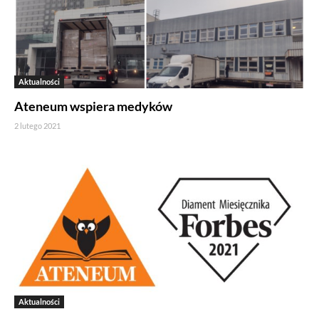
Aktualności
Ateneum wspiera medyków
2 lutego 2021
Jeżeli tutaj zaglądasz, to znak, że cenisz swoją prywatność.
Wychodząc naprzeciw Twoim oczekiwaniom, na tej stronie został
wdrożony mechanizm, który pozwala Ci kontrolować
wykorzystywanie plików cookies oraz innych technologii
Aktualności
śledzących.