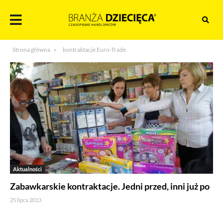
Skocz
do
treści
Branża
Strona główna
»
kontraktacje Euro-Trade
dziecięca
Aktualności
Zabawkarskie kontraktacje. Jedni przed, inni już po
25 lipca 2013