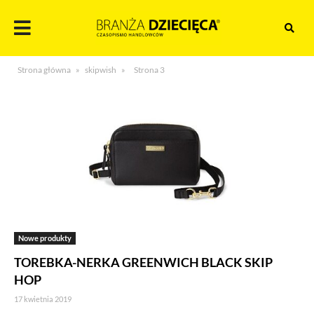
Skocz
do
treści
Branża
Strona główna
»
skipwish
»
Strona 3
dziecięca
Nowe produkty
TOREBKA-NERKA GREENWICH BLACK SKIP
HOP
17 kwietnia 2019