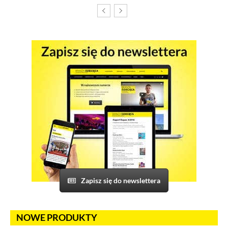
Pliki cookies własne wykorzystywane są na tej stronie w celu
zapewnienia prawidłowego działania poszczególnych funkcji
strony a pliki cookies podmiotów trzecich w celu korzystania
z narzędzi zewnętrznych na zasadach opisanych szczegółowo
w
polityce prywatności
.
Jeżeli chcesz zaakceptować wszystkie stosowane przez tutaj pliki
cookies, kliknij w poniższy przycisk.
Akceptuję wszystkie pliki cookies
Niezbędne pliki cookies
Te pliki cookies pozostają zawsze aktywne i nie masz
możliwości wyboru w tym zakresie. Są to pliki cookies, dzięki
którym w sposób prawidłowy funkcjonują m.in. formularze
Zapisz się do newslettera
na stronie oraz mechanizm logowania do konta użytkownika
i utrzymywania sesji po zalogowaniu. Ponadto, w plikach
cookies własnych zapisywana jest informacja o dokonanych
przez Ciebie ustawieniach plików cookies.
NOWE PRODUKTY