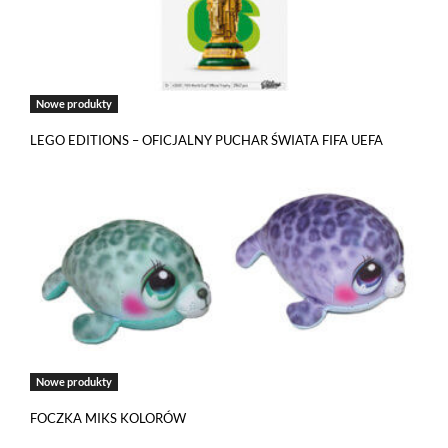
Nowe produkty
LEGO EDITIONS – OFICJALNY PUCHAR ŚWIATA FIFA UEFA
Jeżeli tutaj zaglądasz, to znak, że cenisz swoją prywatność.
Nowe produkty
Wychodząc naprzeciw Twoim oczekiwaniom, na tej stronie został
wdrożony mechanizm, który pozwala Ci kontrolować
FOCZKA MIKS KOLORÓW
wykorzystywanie plików cookies oraz innych technologii
śledzących.