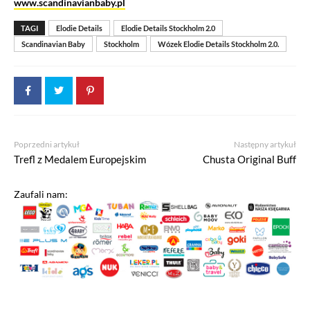
www.scandinavianbaby.pl
TAGI
Elodie Details
Elodie Details Stockholm 2.0
Scandinavian Baby
Stockholm
Wózek Elodie Details Stockholm 2.0.
Poprzedni artykuł
Następny artykuł
Trefl z Medalem Europejskim
Chusta Original Buff
Zaufali nam: