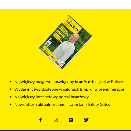
związane z Salesflare.
Odtwarzacze multimedialne (YouTube, Vimeo)
Na tej stronie osadzane są multimedia z serwisów YouTube
i Vimeo. Odtwarzacze tych serwisów wykorzystują
do swojego prawidłowego działania pliki cookies pochodzące
od ich dostawców. Dostawcy mogą uzyskiwać dostęp
do informacji gromadzonych w plikach cookies. Możesz
wyłączyć pliki cookies związane z odtwarzaczami, ale wtedy
nie będziesz w stanie obejrzeć treści osadzonych w formie
odtwarzaczy.
Największy magazyn poświęcony branży dziecięcej w Polsce
Wydawnictwo dostępne w salonach Empik i w prenumeracie
Największy internetowy portal branżowy
Newsletter z aktualnościami i raportami Safety Gates