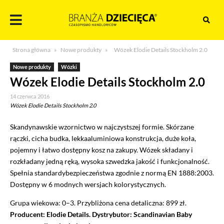
Skocz
do
treści
Branża
Strona główna
»
Nowe produkty
»
Wózek Elodie Details Stockholm 2.0
dziecięca
Nowe produkty
Wózki
Wózek Elodie Details Stockholm 2.0
14 czerwca 2016
Wózek Elodie Details Stockholm 2.0
Skandynawskie wzornictwo w najczystszej formie. Skórzane
rączki, cicha budka, lekkaaluminiowa konstrukcja, duże koła,
pojemny i łatwo dostępny kosz na zakupy. Wózek składany i
rozkładany jedną ręką, wysoka szwedzka jakość i funkcjonalność.
Spełnia standardybezpieczeństwa zgodnie z normą EN 1888:2003.
Dostępny w 6 modnych wersjach kolorystycznych.
Grupa wiekowa: 0–3. Przybliżona cena detaliczna: 899 zł.
Producent: Elodie Details. Dystrybutor: Scandinavian Baby