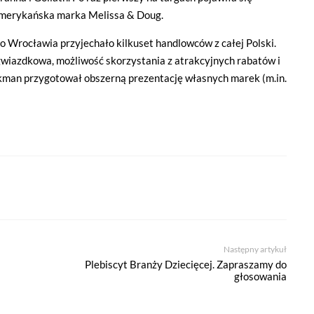
merykańska marka Melissa & Doug.
o Wrocławia przyjechało kilkuset handlowców z całej Polski.
 gwiazdkowa, możliwość skorzystania z atrakcyjnych rabatów i
kman przygotował obszerną prezentację własnych marek (m.in.
Następny artykuł
Plebiscyt Branży Dziecięcej. Zapraszamy do
głosowania