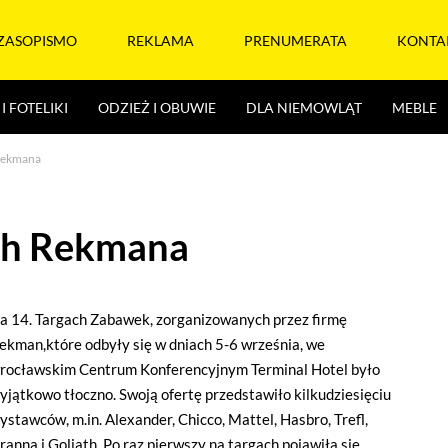
ZASOPISMO
REKLAMA
PRENUMERATA
KONTA
I FOTELIKI
ODZIEŻ I OBUWIE
DLA NIEMOWLĄT
MEBLE
 Rekmana
ach Rekmana
a 14. Targach Zabawek, zorganizowanych przez firmę
ekman,które odbyły się w dniach 5-6 września, we
rocławskim Centrum Konferencyjnym Terminal Hotel było
yjątkowo tłoczno. Swoją ofertę przedstawiło kilkudziesięciu
ystawców, m.in. Alexander, Chicco, Mattel, Hasbro, Trefl,
ranna i Goliath. Po raz pierwszy na targach pojawiła się