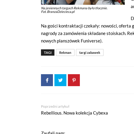
a
Na jesiennych targach Rekmana było tłocznie.
Fot. BranzaDziecieca.pl
D
Na gości kontraktacji czekały: nowości, oferta
nagrody za zamówienia składane stoiskach. Re
nowych planszówek Funiverse).
TAGI
Rekman
targi zabawek
Poprzedni artykuł
Rebellious. Nowa kolekcja Cybexa
Zaufali nam: