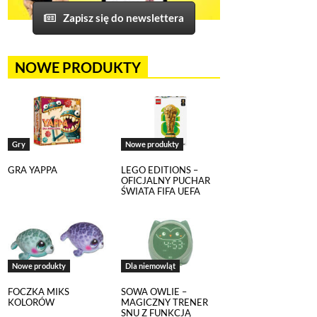
Zapisz się do newslettera
NOWE PRODUKTY
Gry
Nowe produkty
GRA YAPPA
LEGO EDITIONS –
OFICJALNY PUCHAR
ŚWIATA FIFA UEFA
Nowe produkty
Dla niemowląt
FOCZKA MIKS
SOWA OWLIE –
KOLORÓW
MAGICZNY TRENER
SNU Z FUNKCJĄ