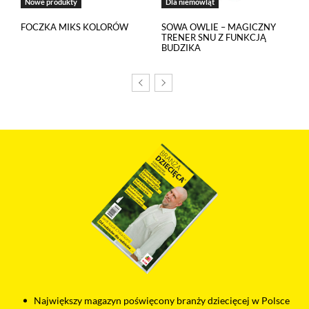
Nowe produkty
Dla niemowląt
od ich dostawców. Dostawcy mogą uzyskiwać dostęp
do informacji gromadzonych w plikach cookies. Możesz
FOCZKA MIKS KOLORÓW
SOWA OWLIE – MAGICZNY
TRENER SNU Z FUNKCJĄ
wyłączyć pliki cookies związane z odtwarzaczami, ale wtedy
BUDZIKA
nie będziesz w stanie obejrzeć treści osadzonych w formie
odtwarzaczy.
Największy magazyn poświęcony branży dziecięcej w Polsce