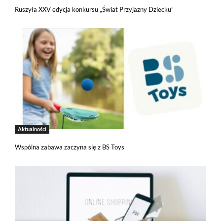
Ruszyła XXV edycja konkursu „Świat Przyjazny Dziecku”
Jeżeli tutaj zaglądasz, to znak, że cenisz swoją prywatność.
Wychodząc naprzeciw Twoim oczekiwaniom, na tej stronie został
Aktualności
wdrożony mechanizm, który pozwala Ci kontrolować
wykorzystywanie plików cookies oraz innych technologii
Wspólna zabawa zaczyna się z BS Toys
śledzących.
Pliki cookies własne wykorzystywane są na tej stronie w celu
zapewnienia prawidłowego działania poszczególnych funkcji
strony a pliki cookies podmiotów trzecich w celu korzystania
z narzędzi zewnętrznych na zasadach opisanych szczegółowo
w
polityce prywatności
.
Jeżeli chcesz zaakceptować wszystkie stosowane przez tutaj pliki