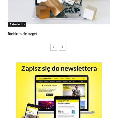
cookies, kliknij w poniższy przycisk.
Akceptuję wszystkie pliki cookies
Aktualności
Rodzic to nie target
Niezbędne pliki cookies
Te pliki cookies pozostają zawsze aktywne i nie masz
możliwości wyboru w tym zakresie. Są to pliki cookies, dzięki
którym w sposób prawidłowy funkcjonują m.in. formularze
na stronie oraz mechanizm logowania do konta użytkownika
i utrzymywania sesji po zalogowaniu. Ponadto, w plikach
cookies własnych zapisywana jest informacja o dokonanych
przez Ciebie ustawieniach plików cookies.
Narzędzia Google
Korzystamy z Google Analytics, czyli narzędzia
pozwalającego na gromadzenie, przeglądanie i analizę
statystyk związanych z aktywnością użytkowników na naszej
stronie. Kod śledzący Google Analytics gromadzi informacje
na temat Twojej aktywności na naszej stronie, które mogą być