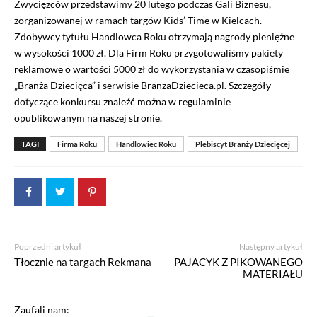
Zwycięzców przedstawimy 20 lutego podczas Gali Biznesu,
zorganizowanej w ramach targów Kids’ Time w Kielcach.
Zdobywcy tytułu Handlowca Roku otrzymają nagrody pieniężne
w wysokości 1000 zł. Dla Firm Roku przygotowaliśmy pakiety
reklamowe o wartości 5000 zł do wykorzystania w czasopiśmie
„Branża Dziecięca” i serwisie BranzaDziecieca.pl. Szczegóły
dotyczące konkursu znaleźć można w regulaminie
opublikowanym na naszej stronie.
TAGI
Firma Roku
Handlowiec Roku
Plebiscyt Branży Dziecięcej
Poprzedni artykuł
Następny artykuł
Tłocznie na targach Rekmana
PAJACYK Z PIKOWANEGO
MATERIAŁU
Zaufali nam: