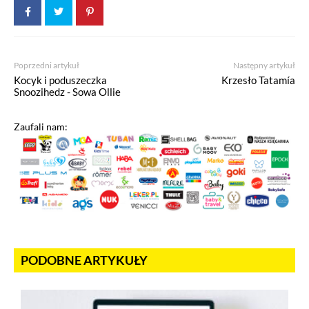
Poprzedni artykuł
Następny artykuł
Kocyk i poduszeczka
Krzesło Tatamía
Snoozihedz - Sowa Ollie
Zaufali nam:
PODOBNE ARTYKUŁY