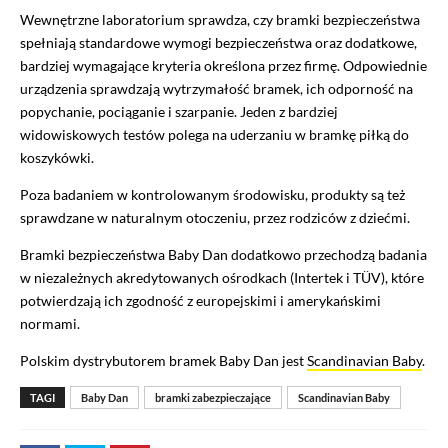
Wewnętrzne laboratorium sprawdza, czy bramki bezpieczeństwa
spełniają standardowe wymogi bezpieczeństwa oraz dodatkowe,
bardziej wymagające kryteria określona przez firmę. Odpowiednie
urządzenia sprawdzają wytrzymałość bramek, ich odporność na
popychanie, pociąganie i szarpanie. Jeden z bardziej
widowiskowych testów polega na uderzaniu w bramkę piłką do
koszykówki.
Poza badaniem w kontrolowanym środowisku, produkty są też
sprawdzane w naturalnym otoczeniu, przez rodziców z dziećmi.
Bramki bezpieczeństwa Baby Dan dodatkowo przechodzą badania
w niezależnych akredytowanych ośrodkach (Intertek i TÜV), które
potwierdzają ich zgodność z europejskimi i amerykańskimi
normami.
Polskim dystrybutorem bramek Baby Dan jest
Scandinavian Baby
.
TAGI
Baby Dan
bramki zabezpieczające
Scandinavian Baby