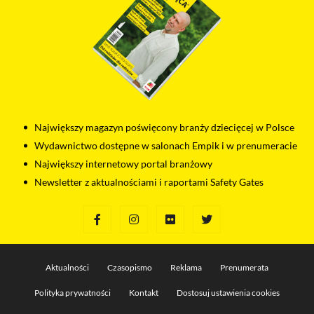
Największy magazyn poświęcony branży dziecięcej w Polsce
Wydawnictwo dostępne w salonach Empik i w prenumeracie
Największy internetowy portal branżowy
Newsletter z aktualnościami i raportami Safety Gates
Aktualności
Czasopismo
Reklama
Prenumerata
Polityka prywatności
Kontakt
Dostosuj ustawienia cookies