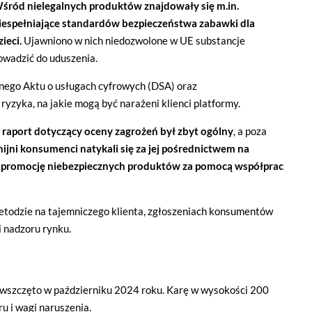
śród nielegalnych produktów znajdowały się m.in.
iespełniające standardów bezpieczeństwa zabawki dla
zieci.
Ujawniono w nich niedozwolone w UE substancje
rowadzić do uduszenia.
jnego Aktu o usługach cyfrowych (DSA) oraz
yzyka, na jakie mogą być narażeni klienci platformy.
raport dotyczący oceny zagrożeń był zbyt ogólny
, a poza
unijni konsumenci natykali się za jej pośrednictwem na
promocję niebezpiecznych produktów za pomocą współprac
etodzie na tajemniczego klienta, zgłoszeniach konsumentów
 nadzoru rynku.
wszczęto w październiku 2024 roku. Karę w wysokości 200
u i wagi naruszenia.