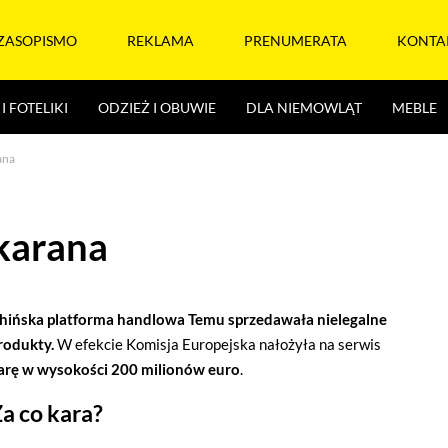
ZASOPISMO
REKLAMA
PRENUMERATA
KONTA
I FOTELIKI
ODZIEŻ I OBUWIE
DLA NIEMOWLĄT
MEBLE
ana
karana
hińska platforma handlowa Temu sprzedawała nielegalne
rodukty.
W efekcie Komisja Europejska nałożyła na serwis
arę w wysokości 200 milionów euro
.
a co kara?