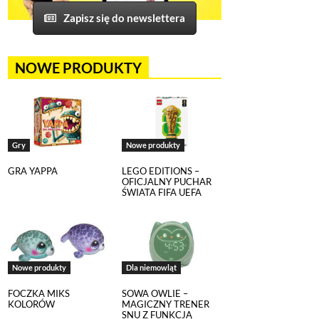
Zapisz się do newslettera
NOWE PRODUKTY
Gry
Nowe produkty
GRA YAPPA
LEGO EDITIONS –
OFICJALNY PUCHAR
ŚWIATA FIFA UEFA
Nowe produkty
Dla niemowląt
FOCZKA MIKS
SOWA OWLIE –
KOLORÓW
MAGICZNY TRENER
SNU Z FUNKCJĄ