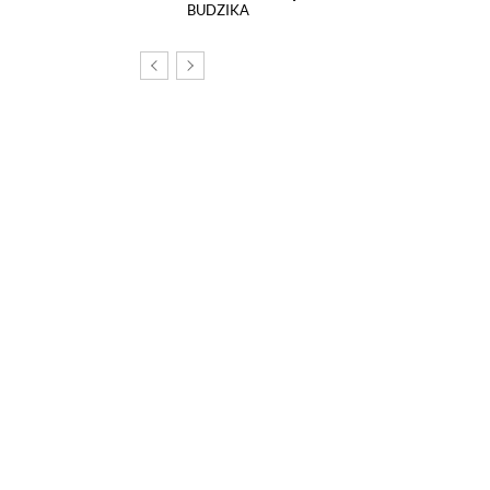
BUDZIKA
om, na tej stronie został
echnologii śledzących.
poszczególnych funkcji strony
nych szczegółowo