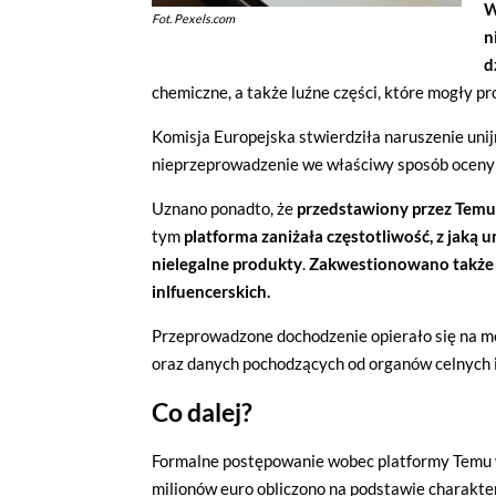
W
Fot. Pexels.com
n
d
chemiczne, a także luźne części, które mogły p
Komisja Europejska stwierdziła naruszenie uni
nieprzeprowadzenie we właściwy sposób oceny r
Uznano ponadto, że
przedstawiony przez Temu 
tym
platforma zaniżała częstotliwość, z jaką 
nielegalne produkty
.
Zakwestionowano także 
inlfuencerskich.
Przeprowadzone dochodzenie opierało się na m
oraz danych pochodzących od organów celnych i
Co dalej?
Formalne postępowanie wobec platformy Temu 
milionów euro obliczono na podstawie charakter