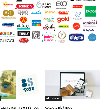
kie stosowane przez tutaj pliki cookies, kliknij w poniższy przycis
ies
tywne i nie masz możliwości wyboru w tym zakresie. Są to pliki cookies,
onie oraz mechanizm logowania do konta użytkownika i utrzymywania ses
na jest informacja o dokonanych przez Ciebie ustawieniach plików cooki
 narzędzia pozwalającego na gromadzenie, przeglądanie i analizę statyst
 śledzący Google Analytics gromadzi informacje na temat Twojej aktywno
zy budowaniu Twojego profilu użytkownika. Ponadto, informacje z Goog
anii reklamowych prowadzonych z wykorzystaniem Google Ads. Jeżeli so
Aktualności
bawa zaczyna się z BS Toys
Rodzic to nie target