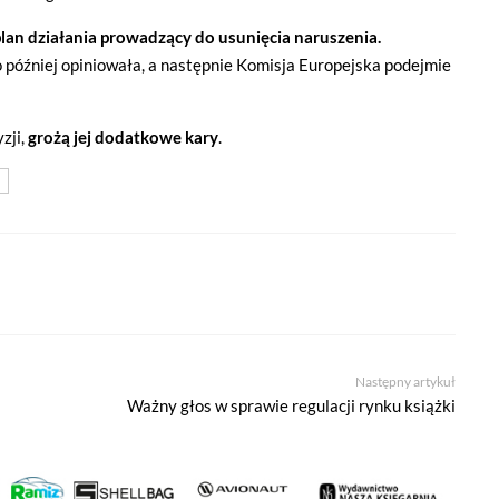
lan działania prowadzący do usunięcia naruszenia.
 później opiniowała, a następnie Komisja Europejska podejmie
zji,
grożą jej dodatkowe kary
.
 że cenisz swoją prywatność. Wychodząc naprzeciw Twoim oczekiwani
Następny artykuł
la Ci kontrolować wykorzystywanie plików cookies oraz innych t
Ważny głos w sprawie regulacji rynku książki
ane są na tej stronie w celu zapewnienia prawidłowego działania 
ich w celu korzystania z narzędzi zewnętrznych na zasadach opisa