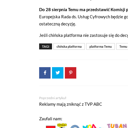
Do 28 sierpnia Temu ma przedstawić Komisji p
Europejska Rada ds. Usług Cyfrowych będzie go
ostateczną decyzję.
Jeśli chińska platforma nie zastosuje się do decy
TAGI
chińska platforma
platforma Temu
Temu
Jeżeli tutaj zaglądasz, to znak,
Poprzedni artykuł
wdrożony mechanizm, który pozwa
Reklamy mają zniknąć z TVP ABC
Pliki cookies własne wykorzystyw
Zaufali nam:
a pliki cookies podmiotów trzec
w
polityce prywatności
.