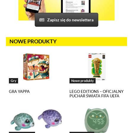
do swojego prawidłowego działania pliki cookies pochodzące
od ich dostawców. Dostawcy mogą uzyskiwać dostęp
do informacji gromadzonych w plikach cookies. Możesz
wyłączyć pliki cookies związane z odtwarzaczami, ale wtedy
Zapisz się do newslettera
nie będziesz w stanie obejrzeć treści osadzonych w formie
odtwarzaczy.
NOWE PRODUKTY
Gry
Nowe produkty
GRA YAPPA
LEGO EDITIONS – OFICJALNY
PUCHAR ŚWIATA FIFA UEFA