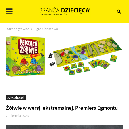
Skocz
do
treści
Branża
Strona główna
»
gra planszowa
dziecięca
Aktualności
Żółwie w wersji ekstremalnej. Premiera Egmontu
24 sierpnia 2023