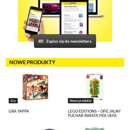
Na tej stronie osadzane są multimedia z serwisów YouTube
i Vimeo. Odtwarzacze tych serwisów wykorzystują
do swojego prawidłowego działania pliki cookies pochodzące
od ich dostawców. Dostawcy mogą uzyskiwać dostęp
do informacji gromadzonych w plikach cookies. Możesz
wyłączyć pliki cookies związane z odtwarzaczami, ale wtedy
nie będziesz w stanie obejrzeć treści osadzonych w formie
Zapisz się do newslettera
odtwarzaczy.
NOWE PRODUKTY
Gry
Nowe produkty
GRA YAPPA
LEGO EDITIONS – OFICJALNY
PUCHAR ŚWIATA FIFA UEFA