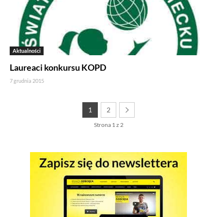
stronie. Kod śledzący Google Analytics gromadzi informacje
na temat Twojej aktywności na naszej stronie, które mogą być
przez Google wykorzystywane przy budowaniu Twojego
profilu użytkownika. Ponadto, informacje z Google Analytics
mogą być wykorzystywane w ustawieniach kampanii
Aktualności
reklamowych prowadzonych z wykorzystaniem Google Ads.
Jeżeli sobie tego nie życzysz, możesz wyłączyć narzędzia
Laureaci konkursu KOPD
Google.
7 grudnia 2015
Salesflare
1
2
Korzystamy z Salesflare, narzędzia do zarządzania relacjami
z klientami. Salesflare używa plików cookies, aby
Strona 1 z 2
automatycznie gromadzić informacje na temat Twojej
interakcji z naszą stroną oraz z naszym zespołem sprzedaży.
Dane te pomagają nam lepiej rozumieć naszych klientów
i dostosowywać nasze działania do Twoich potrzeb. Jeżeli
sobie tego nie życzysz, możesz wyłączyć pliki cookies
związane z Salesflare.
Odtwarzacze multimedialne (YouTube, Vimeo)