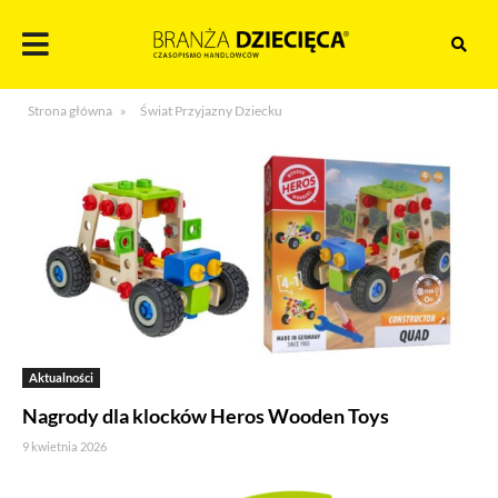
Skocz
do
treści
Branża
Strona główna
»
Świat Przyjazny Dziecku
dziecięca
Aktualności
Nagrody dla klocków Heros Wooden Toys
9 kwietnia 2026