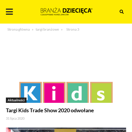
Skocz
do
treści
Branża
Strona główna
»
targi branżowe
»
Strona 3
dziecięca
Aktualności
Targi Kids Trade Show 2020 odwołane
31 lipca 2020