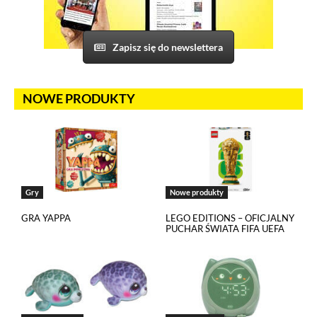
do swojego prawidłowego działania pliki cookies pochodzące
od ich dostawców. Dostawcy mogą uzyskiwać dostęp
do informacji gromadzonych w plikach cookies. Możesz
wyłączyć pliki cookies związane z odtwarzaczami, ale wtedy
Zapisz się do newslettera
nie będziesz w stanie obejrzeć treści osadzonych w formie
odtwarzaczy.
NOWE PRODUKTY
Gry
Nowe produkty
GRA YAPPA
LEGO EDITIONS – OFICJALNY
PUCHAR ŚWIATA FIFA UEFA