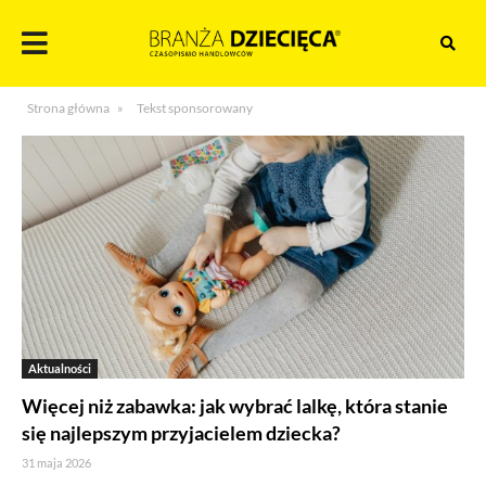
Skocz
do
treści
Branża
Strona główna
»
Tekst sponsorowany
dziecięca
Aktualności
Więcej niż zabawka: jak wybrać lalkę, która stanie
się najlepszym przyjacielem dziecka?
31 maja 2026