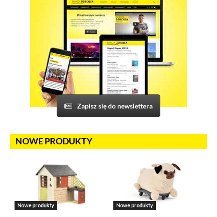
Salesflare
Korzystamy z Salesflare, narzędzia do zarządzania relacjami
z klientami. Salesflare używa plików cookies, aby
automatycznie gromadzić informacje na temat Twojej
interakcji z naszą stroną oraz z naszym zespołem sprzedaży.
Dane te pomagają nam lepiej rozumieć naszych klientów
i dostosowywać nasze działania do Twoich potrzeb. Jeżeli
sobie tego nie życzysz, możesz wyłączyć pliki cookies
związane z Salesflare.
Zapisz się do newslettera
Odtwarzacze multimedialne (YouTube, Vimeo)
Na tej stronie osadzane są multimedia z serwisów YouTube
i Vimeo. Odtwarzacze tych serwisów wykorzystują
NOWE PRODUKTY
do swojego prawidłowego działania pliki cookies pochodzące
od ich dostawców. Dostawcy mogą uzyskiwać dostęp
do informacji gromadzonych w plikach cookies. Możesz
wyłączyć pliki cookies związane z odtwarzaczami, ale wtedy
nie będziesz w stanie obejrzeć treści osadzonych w formie
odtwarzaczy.
Nowe produkty
Nowe produkty